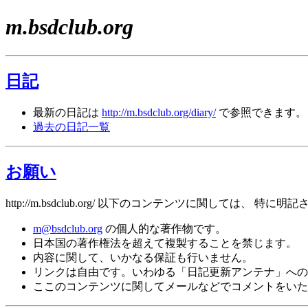
m.bsdclub.org
日記
最新の日記は
http://m.bsdclub.org/diary/
で参照できます。
過去の日記一覧
お願い
http://m.bsdclub.org/ 以下のコンテンツに関しては
m@bsdclub.org
の個人的な著作物です。
日本国の著作権法を超えて複製することを禁じます。
内容に関して、いかなる保証も行いません。
リンクは自由です。いわゆる「日記更新アンテナ」への捕捉も自
ここのコンテンツに関してメールなどでコメントをいた