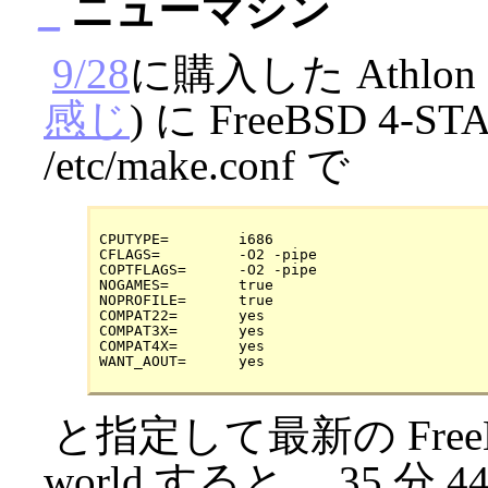
_
ニューマシン
9/28
に購入した Athlon
感じ
) に FreeBSD 
/etc/make.conf で
CPUTYPE=	i686

CFLAGS=		-O2 -pipe

COPTFLAGS=	-O2 -pipe

NOGAMES=	true

NOPROFILE=	true

COMPAT22=	yes

COMPAT3X=	yes

COMPAT4X=	yes

と指定して最新の FreeBSD
world すると、 35 分 44