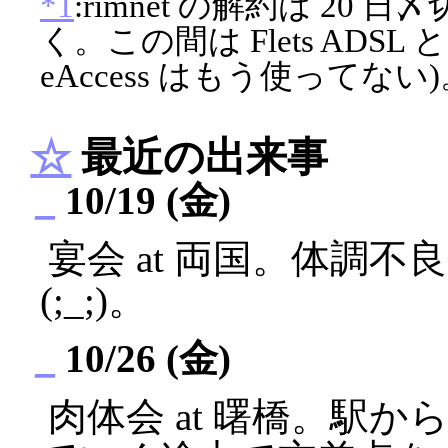
*1
:rimnet の解約は 20 
く。この間は Flets ADSL と
eAccess はもう使ってない
☆
最近の出来事
_
10/19 (金)
宴会 at 両国。体調不
(;_;)。
_
10/26 (金)
肉体会 at 曙橋。駅