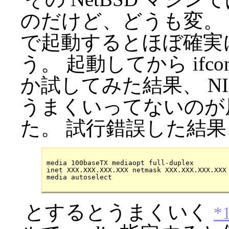
のだけど、どうも変。 
で起動するとほぼ確実に) n
う。 起動してから ifc
か試してみた結果、 NIC 
うまくいってないのが
た。 試行錯誤した結果、 /etc
media 100baseTX mediaopt full-duplex

inet XXX.XXX.XXX.XXX netmask XXX.XXX.XXX.XXX

とするとうまくいく
*