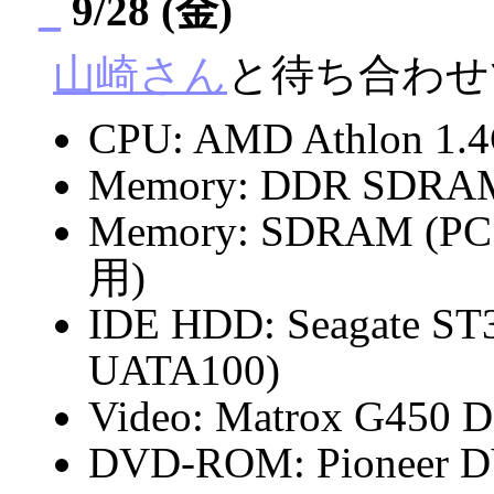
_
9/28 (金)
山崎さん
と待ち合わせ
CPU: AMD Athlon 1.
Memory: DDR SDRAM
Memory: SDRAM (P
用)
IDE HDD: Seagate ST
UATA100)
Video: Matrox G450 
DVD-ROM: Pioneer D