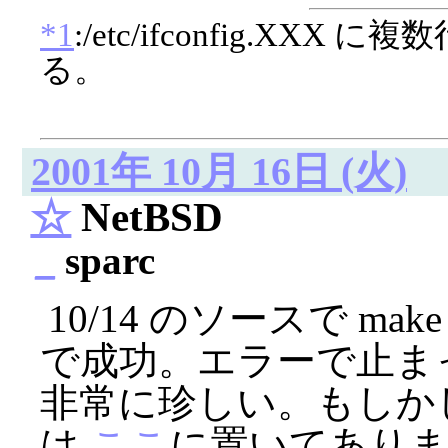
*1
:/etc/ifconfig.X
る。
2001年 10月 16日 (火)
☆
NetBSD
_
sparc
10/14 のソースで make b
で成功。エラーで止ま
非常に珍しい。もしかし
は
ここ
に置いてあり