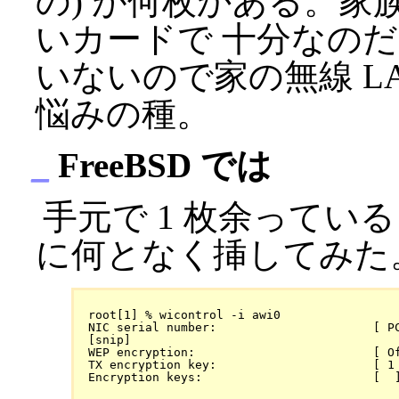
の) が何枚かある。家
いカードで 十分なのだが 
いないので家の無線 LA
悩みの種。
_
FreeBSD では
手元で 1 枚余っている
に何となく挿してみた
 root[1] % wicontrol -i awi0

 NIC serial number:                      [ PC
 [snip]

 WEP encryption:                         [ Of
 TX encryption key:                      [ 1 