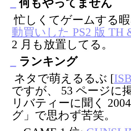
_
何もやってません
忙しくてゲームする
動買いした PS2 版 TH &
2 月も放置してる。
_
ランキング
ネタで萌えるるぶ [
ISB
ですが、 53 ページ
リバティーに聞く 20
グ」で思わず苦笑。