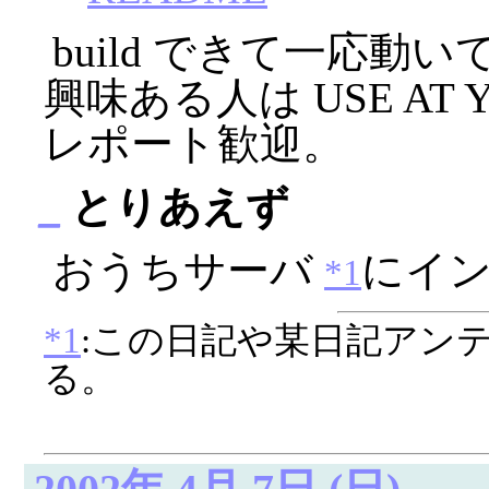
build できて一応
興味ある人は USE AT Y
レポート歓迎。
_
とりあえず
おうちサーバ
にイ
*1
*1
:この日記や某日記アン
る。