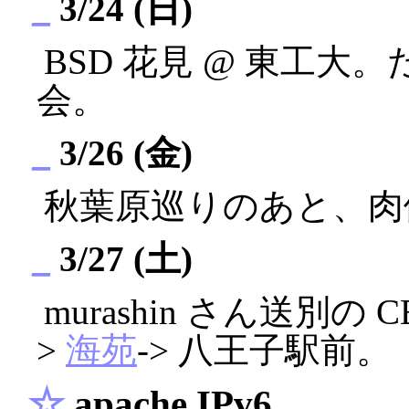
_
3/24 (日)
BSD 花見 @ 東工大
会。
_
3/26 (金)
秋葉原巡りのあと、肉体
_
3/27 (土)
murashin さん送別の 
>
海苑
-> 八王子駅前。
☆
apache IPv6