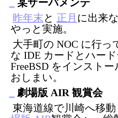
_
某サーバメンテ
昨年末
と
正月
に出来
やっと実施。
大手町の NOC に行っ
な IDE カードとハー
FreeBSD をインス
おしまい。
_
劇場版 AIR 観賞会
東海道線で川崎へ移動し