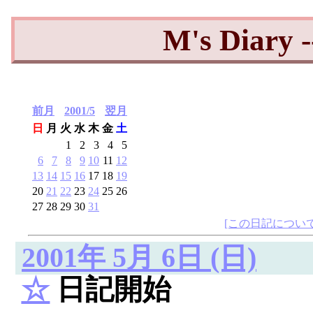
M's Diary 
前月
2001/5
翌月
日
月
火
水
木
金
土
1
2
3
4
5
6
7
8
9
10
11
12
13
14
15
16
17
18
19
20
21
22
23
24
25
26
27
28
29
30
31
[この日記について
2001年 5月 6日 (日)
☆
日記開始