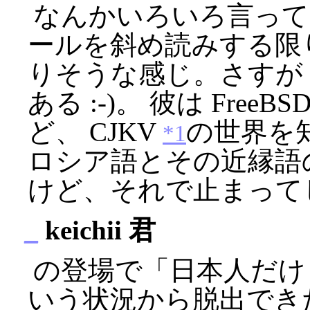
なんかいろいろ言ってる。 F
ールを斜め読みする限
りそうな感じ。さすが ache
ある :-)。 彼は FreeB
ど、 CJKV
の世界を
*1
ロシア語とその近縁語
けど、それで止まって
_
keichii 君
の登場で「日本人だけ
いう状況から脱出でき