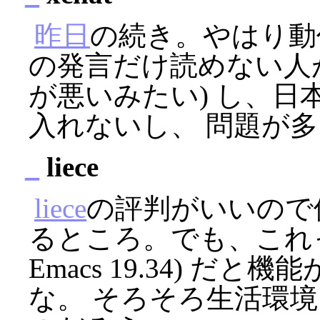
昨日
の続き。やはり動作
の発言だけ読めない人がい
が悪いみたい) し、
入れないし、 問題が多い
_
liece
liece
の評判がいいので
るところ。でも、これって Mu
Emacs 19.34) 
な。 そろそろ生活環境を 