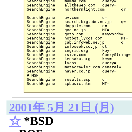
SearchEngine	mamma.com	query=

SearchEngine	alltheweb.com	query=

SearchEngine	northernlight.com	qr=

SearchEngine	av.com		q=

SearchEngine	search.biglobe.ne.jp	q=

SearchEngine	dogpile.com	q=

SearchEngine	goo.ne.jp	MT=

SearchEngine	goto.com	Keywords=

SearchEngine	hotbot.lycos.com	MT=

SearchEngine	cab.infoweb.ne.jp	q=

SearchEngine	infoseek.co.jp	qt=

SearchEngine	ingrid.org	key=

SearchEngine	isize.com	QueryString=

SearchEngine	kensaku.org	key=

SearchEngine	lycos		query=

SearchEngine	metacrawler.com	general=

SearchEngine	naver.co.jp	query=

# MSN

SearchEngine	results.asp	q=

2001年 5月 21日 (月)
☆
*BSD