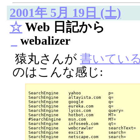
2001年 5月 19日 (土)
☆
Web 日記から
_
webalizer
猿丸さんが
書いてい
のはこんな感じ:
SearchEngine	yahoo		p=

SearchEngine	altavista.com	q=

SearchEngine	google		q=

SearchEngine	eureka.com	q=

SearchEngine	lycos.com	query=

SearchEngine	hotbot.com	MT=

#SearchEngine	msn.com		MT=

SearchEngine	infoseek.com	qt=

SearchEngine	webcrawler	searchText=

SearchEngine	excite		search=

SearchEngine	netscape.com	search=
