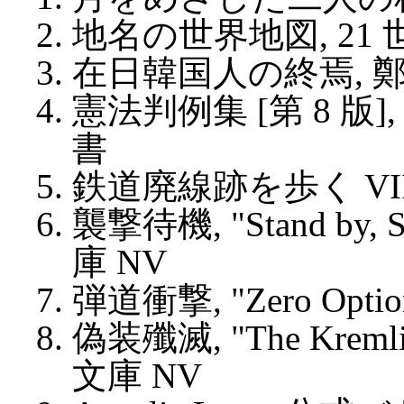
地名の世界地図, 21
在日韓国人の終焉, 鄭
憲法判例集 [第 8 版]
書
鉄道廃線跡を歩く VII,
襲撃待機, "Stand by, S
庫 NV
弾道衝撃, "Zero Optio
偽装殲滅, "The Kremlin
文庫 NV