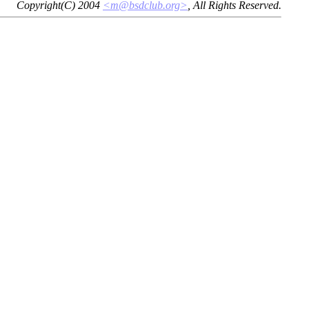
Copyright(C) 2004
<m@bsdclub.org>
, All Rights Reserved.