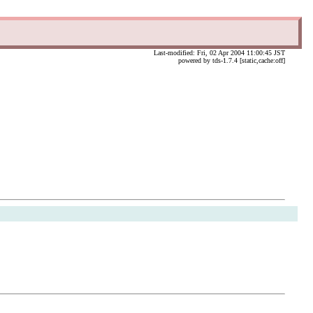
Last-modified: Fri, 02 Apr 2004 11:00:45 JST
powered by tds-1.7.4 [static,cache:off]