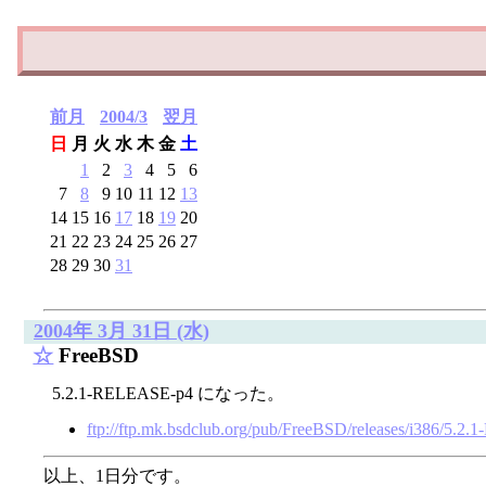
前月
2004/3
翌月
日
月
火
水
木
金
土
1
2
3
4
5
6
7
8
9
10
11
12
13
14
15
16
17
18
19
20
21
22
23
24
25
26
27
28
29
30
31
2004年 3月 31日 (水)
☆
FreeBSD
5.2.1-RELEASE-p4 になった。
ftp://ftp.mk.bsdclub.org/pub/FreeBSD/releases/i386/5.2
以上、1日分です。