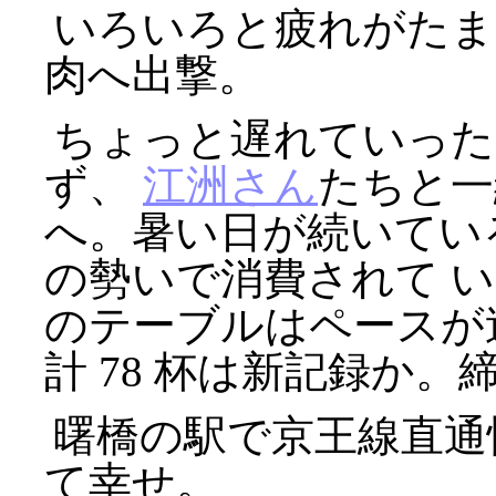
いろいろと疲れがたま
肉へ出撃。
ちょっと遅れていった
ず、
江洲さん
たちと
へ。暑い日が続いてい
の勢いで消費されて 
のテーブルはペースが
計 78 杯は新記録か。
曙橋の駅で京王線直通
て幸せ。