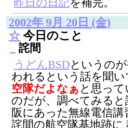
昨日の日記
を補完。
2002年 9月 20日 (金)
☆
今日のこと
_
詫間
うどんBSD
というのが
われるという話を聞い
空隊だよなぁ
と思ってい
のだが、調べてみると
阪にあった無線電信講
詫間の航空隊基地跡に