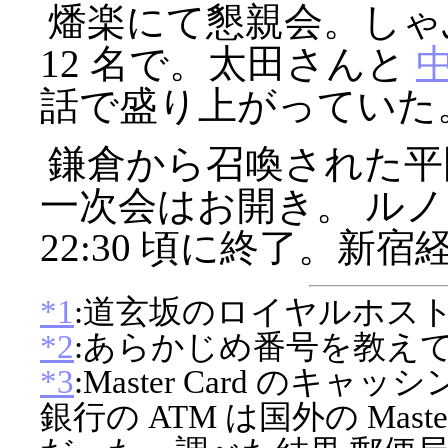
燔楽にて懇親会。しゃ
12 名で。太田さんと
話で盛り上がっていた
鎌倉から召喚された平
一次会はお開き。 ルノ
22:30 頃に終了。新
*1
:道玄坂のロイヤルホスト
*2
:あらかじめ番号を教え
*3
:Master Card の
銀行の ATM は国外の Mast