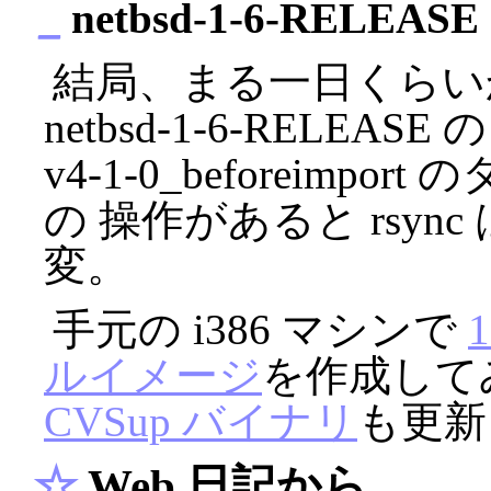
_
netbsd-1-6-RELEASE
結局、まる一日くらい
netbsd-1-6-RELEA
v4-1-0_beforeim
の 操作があると rsync 
変。
手元の i386 マシンで
ルイメージ
を作成してみ
CVSup バイナリ
も更新
☆
Web 日記から