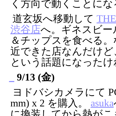
く方向で動くことにな
道玄坂へ移動して
THE
渋谷店
へ。ギネスビー
＆チップスを食べる。
近できた店なんだけど
という話題になったけ
_
9/13 (金)
ヨドバシカメラにて PC 
mm) x 2 を購入。
asuka
に換装してから熱がこ