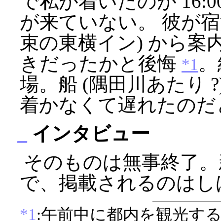
で私が着いたのが 16:00
が来ていない。 彼が宿
束の東横イン) から案
きだったかと後悔
。
*1
場。船 (隅田川あたり 
着かなくて遅れたのだ
_
インタビュー
そのものは無事終了。
で、掲載されるのはし
*1
:午前中に都内を観光す