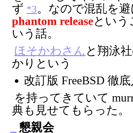
ず
。なので混乱を避ける
*3
phantom release
というこ
いう話。
ほそかわさん
と翔泳社
かりという
改訂版 FreeBSD 徹底
を持ってきていて mur
典も見せてもらった。
_
懇親会