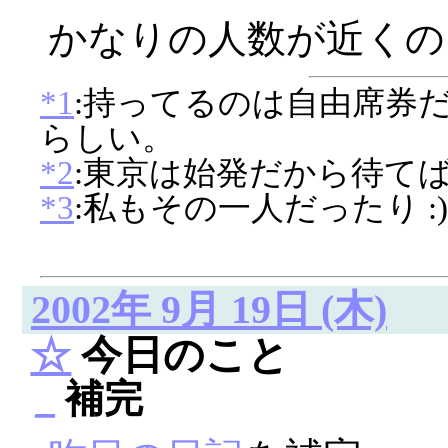
かなりの人数が近く
*1
:持ってるのは自由席券
らしい。
*2
:東京は始発だから待て
*3
:私もその一人だったり :)
2002年 9月 19日 (木)
☆
今日のこと
_
補完