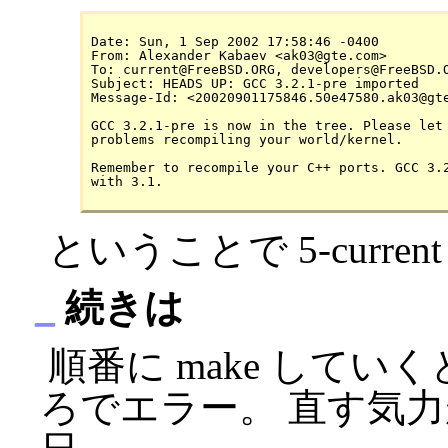
Date: Sun, 1 Sep 2002 17:58:46 -0400

From: Alexander Kabaev <ak03@gte.com>

To: current@FreeBSD.ORG, developers@FreeBSD.O
Subject: HEADS UP: GCC 3.2.1-pre imported

Message-Id: <20020901175846.50e47580.ak03@gte
GCC 3.2.1-pre is now in the tree. Please let 
problems recompiling your world/kernel.

Remember to recompile your C++ ports. GCC 3.2
ということで 5-curren
_
続きは
順番に make していくと po
ろでエラー。 直す気