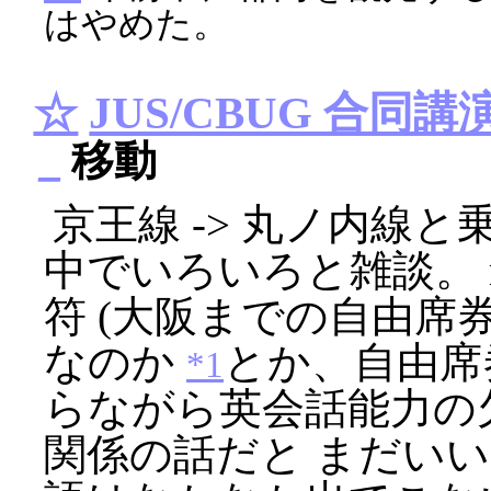
はやめた。
☆
JUS/CBUG 合同講
_
移動
京王線 -> 丸ノ内線
中でいろいろと雑談。 m
符 (大阪までの自由席
なのか
とか、自由席
*1
らながら英会話能力の欠
関係の話だと まだい