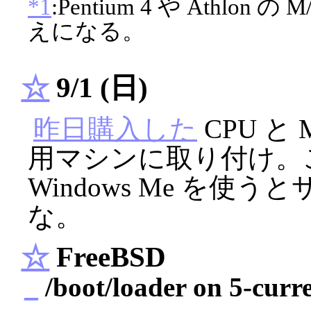
*1
:Pentium 4 や Athl
えになる。
☆
9/1 (日)
昨日購入した
CPU と M
用マシンに取り付け。こ
Windows Me を
な。
☆
FreeBSD
_
/boot/loader on 5-curr