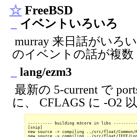
☆
FreeBSD
_
イベントいろいろ
murray 来日話がいろい
のイベントの話が複数
_
lang/ezm3
最新の 5-current で por
に、 CFLAGS に -
---------- building m3core in libs ----------
[snip]

new source -> compiling ../src/float/Common/R
new source -> compiling ../src/float/IEEE/Lon