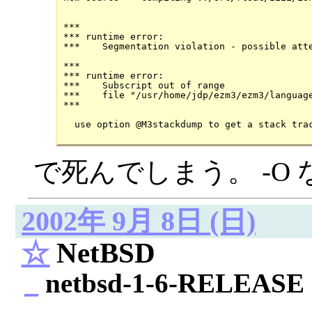
***

*** runtime error:

***    Segmentation violation - possible atte
***

*** runtime error:

***    Subscript out of range

***    file "/usr/home/jdp/ezm3/ezm3/languag
***

で死んでしまう。 -O
2002年 9月 8日 (日)
☆
NetBSD
_
netbsd-1-6-RELEASE