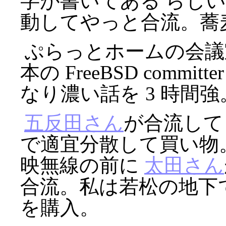
字が書いてある らし
動してやっと合流。蕎
ぷらっとホームの会議室を
本の FreeBSD comm
なり濃い話を 3 時間強
五反田さん
が合流し
で適宜分散して買い物。 
映無線の前に
太田さん
合流。私は若松の地下で 
を購入。