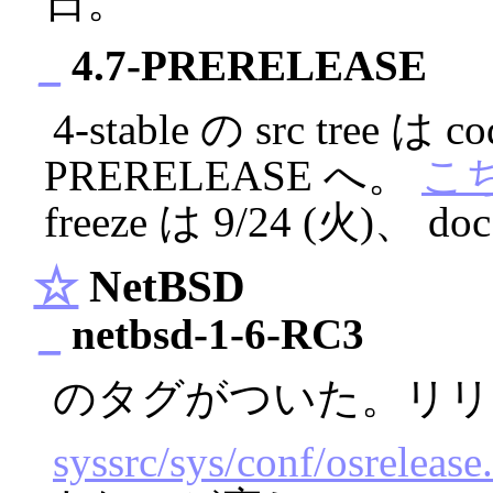
日。
_
4.7-PRERELEASE
4-stable の src tree は 
PRERELEASE へ。
こ
freeze は 9/24 (火)、 
☆
NetBSD
_
netbsd-1-6-RC3
のタグがついた。リリ
syssrc/sys/conf/osrelease